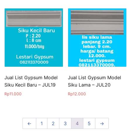
Jual List Gypsum Model
Jual List Gypsum Model
Siku Kecil Baru – JUL19
Siku Lama – JUL20
Rp
11.000
Rp
12.000
←
1
2
3
4
5
→