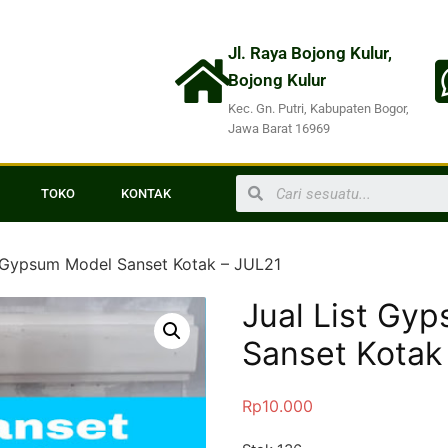
Jl. Raya Bojong Kulur,
Bojong Kulur
Kec. Gn. Putri, Kabupaten Bogor,
Jawa Barat 16969
TOKO
KONTAK
t Gypsum Model Sanset Kotak – JUL21
Jual List Gy
Sanset Kotak
Rp
10.000