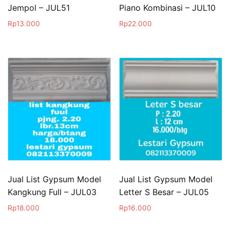
Jempol – JUL51
Piano Kombinasi – JUL10
Rp
13.000
Rp
22.000
Jual List Gypsum Model
Jual List Gypsum Model
Kangkung Full – JUL03
Letter S Besar – JUL05
Rp
18.000
Rp
16.000