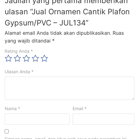
Jadilah yang pertama memberikan
ulasan “Jual Ornamen Cantik Plafon
Gypsum/PVC – JUL134”
Alamat email Anda tidak akan dipublikasikan.
Ruas
yang wajib ditandai
*
Rating Anda
*
Ulasan Anda
*
Nama
*
Email
*
Simpan nama, email, dan situs web saya pada peramban ini