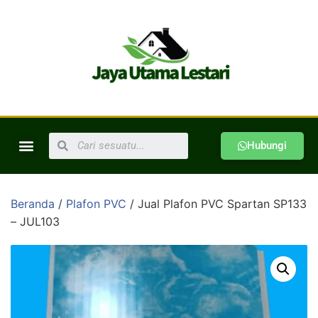
Hubungi
Beranda
/
Plafon PVC
/ Jual Plafon PVC Spartan SP133
– JUL103